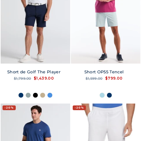
Short de Golf The Player
Short OP55 Tencel
Precio
Precio
Precio
Precio
$1,439.00
$799.00
$1,799.00
$1,599.00
habitual
de
habitual
de
oferta
oferta
20%
20%