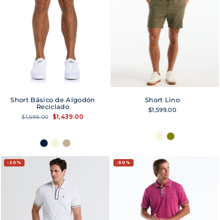
Short Básico de Algodón
Short Lino
Reciclado
$1,599.00
Precio
Precio
$1,439.00
$1,599.00
habitual
de
oferta
20%
50%