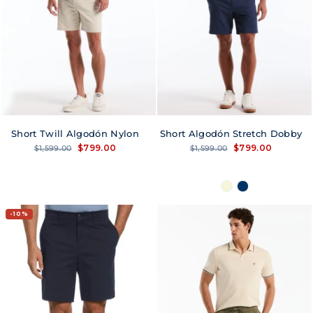
Short Twill Algodón Nylon
Short Algodón Stretch Dobby
Precio
Precio
Precio
Precio
$799.00
$799.00
$1,599.00
$1,599.00
habitual
de
habitual
de
oferta
oferta
10%