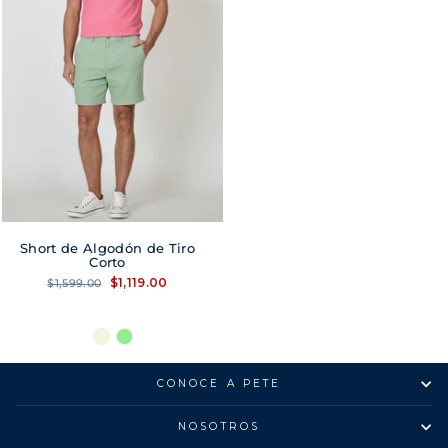
Short de Algodón de Tiro
Corto
Precio
Precio
$1,119.00
$1,599.00
habitual
de
oferta
CONOCE A PETE
NOSOTROS