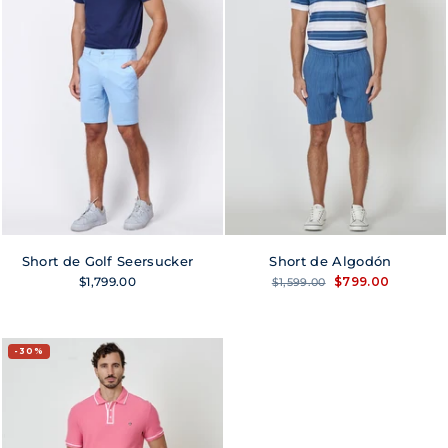
Short de Golf Seersucker
Short de Algodón
Precio
Precio
$1,799.00
$799.00
$1,599.00
habitual
de
oferta
30%