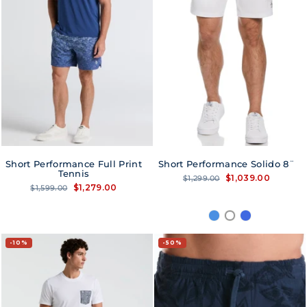
Short Performance Full Print
Short Performance Solido 8¨
Tennis
Precio
Precio
$1,039.00
$1,299.00
habitual
de
Precio
Precio
$1,279.00
$1,599.00
oferta
habitual
de
oferta
10%
50%