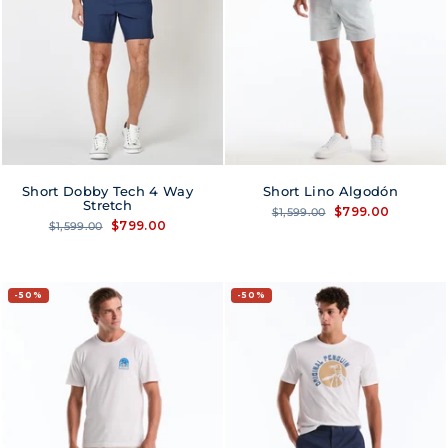
Short Dobby Tech 4 Way
Short Lino Algodón
Stretch
Precio
Precio
$799.00
$1,599.00
habitual
de
Precio
Precio
$799.00
$1,599.00
oferta
habitual
de
oferta
50%
50%